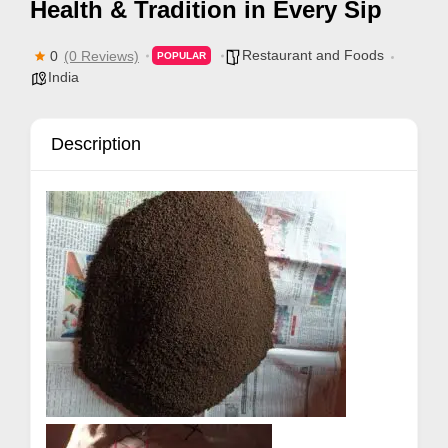
Health & Tradition in Every Sip
p
p
Restaurant and Foods
0
(0 Reviews)
POPULAR
India
o
r
t
Description
C
o
n
t
a
c
t
s
a
n
d