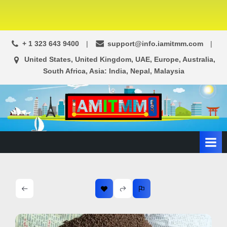
+ 1 323 643 9400
support@info.iamitmm.com
United States, United Kingdom, UAE, Europe, Australia,
South Africa, Asia: India, Nepal, Malaysia
A
SEO,
Adwords,
d
Facebook
s
Ads,
L
WordPress
Website
o
Development,
c
Shopping
a
Cart
l
and
Ecommerce
A